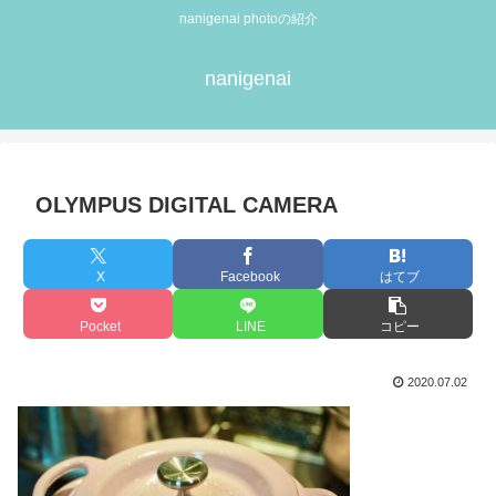
nanigenai photoの紹介
nanigenai
OLYMPUS DIGITAL CAMERA
X
Facebook
はてブ
Pocket
LINE
コピー
2020.07.02